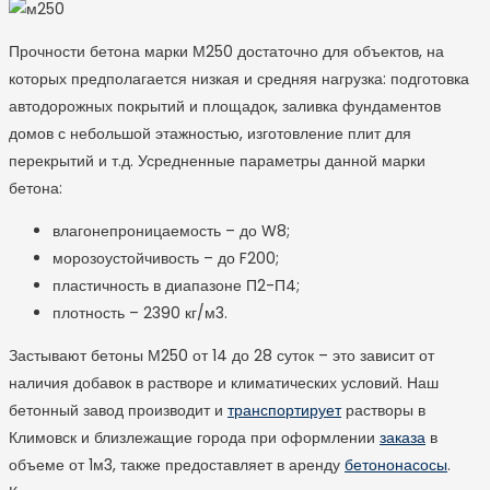
Прочности бетона марки М250 достаточно для объектов, на
которых предполагается низкая и средняя нагрузка: подготовка
автодорожных покрытий и площадок, заливка фундаментов
домов с небольшой этажностью, изготовление плит для
перекрытий и т.д. Усредненные параметры данной марки
бетона:
влагонепроницаемость – до W8;
морозоустойчивость – до F200;
пластичность в диапазоне П2-П4;
плотность – 2390 кг/м
3
.
Застывают бетоны М250 от 14 до 28 суток – это зависит от
наличия добавок в растворе и климатических условий. Наш
бетонный завод производит и
транспортирует
растворы в
Климовск и близлежащие города при оформлении
заказа
в
объеме от 1м
3
, также предоставляет в аренду
бетононасосы
.